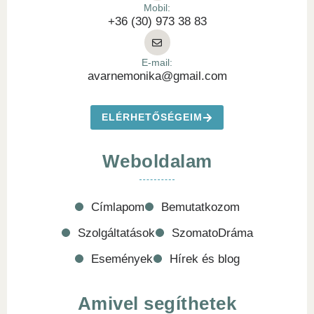
Mobil:
+36 (30) 973 38 83
E-mail:
avarnemonika@gmail.com
ELÉRHETŐSÉGEIM
Weboldalam
Címlapom
Bemutatkozom
Szolgáltatások
SzomatoDráma
Események
Hírek és blog
Amivel segíthetek