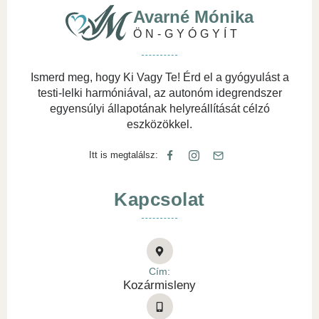
Avarné Mónika
ÖN-GYÓGYÍT
Ismerd meg, hogy Ki Vagy Te! Érd el a gyógyulást a
testi-lelki harmóniával, az autonóm idegrendszer
egyensúlyi állapotának helyreállítását célzó
eszközökkel.
Itt is megtalálsz:
Kapcsolat
Cím:
Kozármisleny