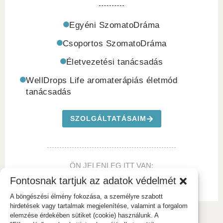
Egyéni SzomatoDráma
Csoportos SzomatoDráma
Életvezetési tanácsadás
WellDrops Life aromaterápiás életmód
tanácsadás
SZOLGÁLTATÁSAIM
ÖN JELENLEG ITT VAN:
Avarné Szántó Mónika | Ön-Gyógyít
>
Vélemények
Fontosnak tartjuk az adatok védelmét
A böngészési élmény fokozása, a személyre szabott
hirdetések vagy tartalmak megjelenítése, valamint a forgalom
elemzése érdekében sütiket (cookie) használunk. A