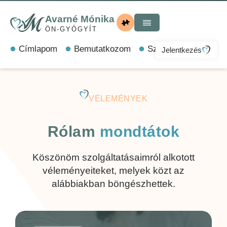
Avarné Mónika
ÖN-GYÓGYÍT
Címlapom
Bemutatkozom
Szolgáltatások
M
Jelentkezés
VÉLEMÉNYEK
Rólam
mondtátok
Köszönöm szolgáltatásaimról alkotott
véleményeiteket, melyek közt az
alábbiakban böngészhettek.