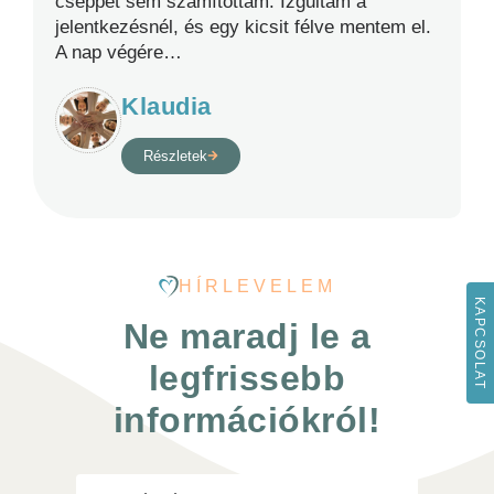
cseppet sem számítottam. Izgultam a
jelentkezésnél, és egy kicsit félve mentem el.
A nap végére
…
Klaudia
Részletek
HÍRLEVELEM
KAPCSOLAT
Ne maradj le a
legfrissebb
információkról!