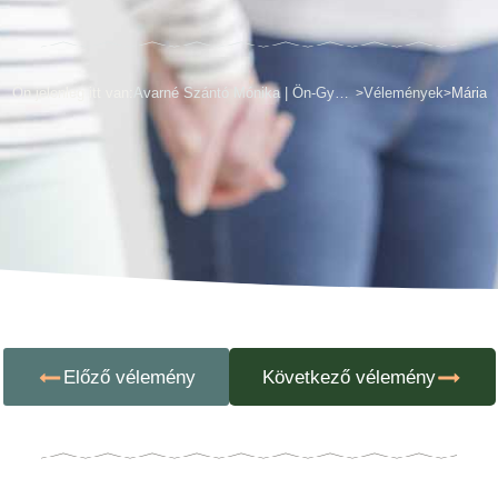
Ön jelenleg itt van:
Avarné Szántó Mónika | Ön-Gyógyít
Vélemények
Mária
>
>
Előző vélemény
Következő vélemény