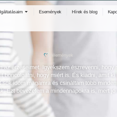
lgáltatásaim
Események
Hírek és blog
Kapc
Vélemények
m az érzéseimet. Igyekszem észrevenni, hogy 
it boncolgatni, hogy miért is. És kiadni, amit ki 
olt sok időm magamra és csináltam több minde
 Ezt bevezetem a mindennapokra is, mert jó 