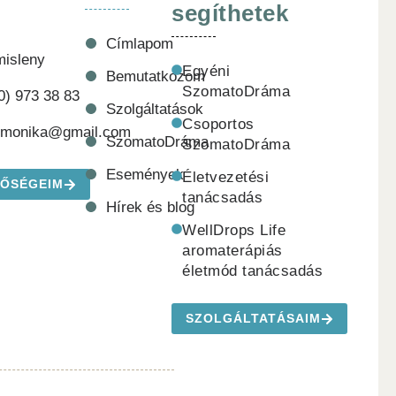
segíthetek
Címlapom
misleny
Egyéni
Bemutatkozom
SzomatoDráma
0) 973 38 83
Szolgáltatások
Csoportos
emonika@gmail.com
SzomatoDráma
SzomatoDráma
Események
Életvezetési
TŐSÉGEIM
tanácsadás
Hírek és blog
WellDrops Life
aromaterápiás
életmód tanácsadás
SZOLGÁLTATÁSAIM