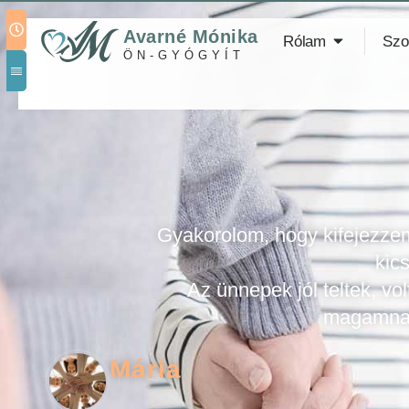
Avarné Mónika
Rólam
Szo
ÖN-GYÓGYÍT
Gyakorolom, hogy kifejezze
kics
Az ünnepek jól teltek, v
magamnak.
Mária