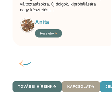
változtatásokra, új dolgok, kipróbálására
nagy késztetést
…
Anita
Részletek
TOVÁBBI HÍREINK
KAPCSOLAT
JE