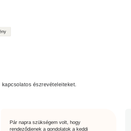
ény
l
kapcsolatos észrevételeiteket.
Pár napra szükségem volt, hogy
rendeződjenek a gondolatok a keddi