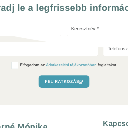
adj le a legfrissebb informác
Elfogadom az
Adatkezelési tájékoztatóban
foglaltakat
FELIRATKOZÁS
Kapcso
rné Mónika