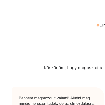
Cí
Köszönöm, hogy megosztottát
Bennem megmozdult valami! Aludni még
mindig nehezen tudok, de az elmozdulásra,