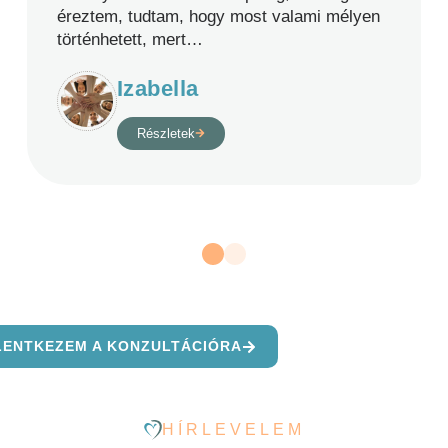
éreztem, tudtam, hogy most valami mélyen
történhetett, mert
…
Izabella
Részletek
LENTKEZEM A KONZULTÁCIÓRA
HÍRLEVELEM