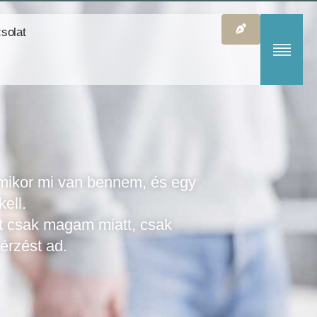
solat
mikor mi van bennem, és egy
kell.
nt csak magam miatt, csak
érzést ad.