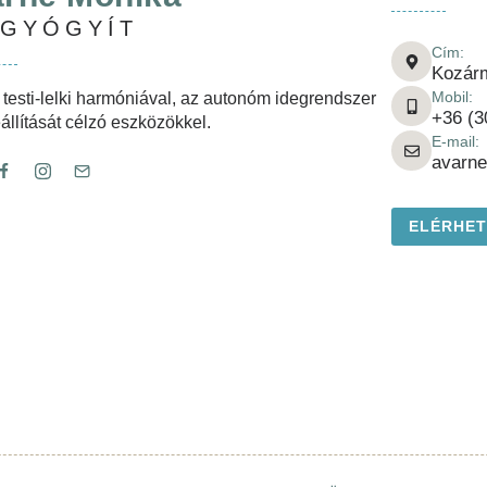
-GYÓGYÍT
Cím:
Kozár
Mobil:
 testi-lelki harmóniával, az autonóm idegrendszer
+36 (3
állítását célzó eszközökkel.
E-mail:
avarn
ELÉRHE