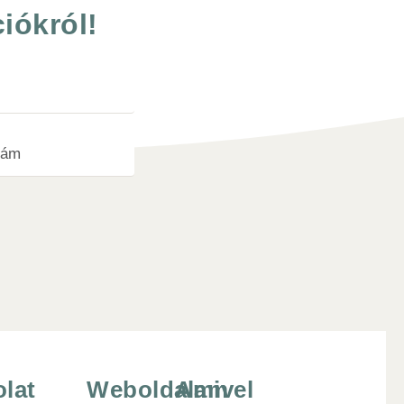
iókról!
lat
Weboldalam
Amivel