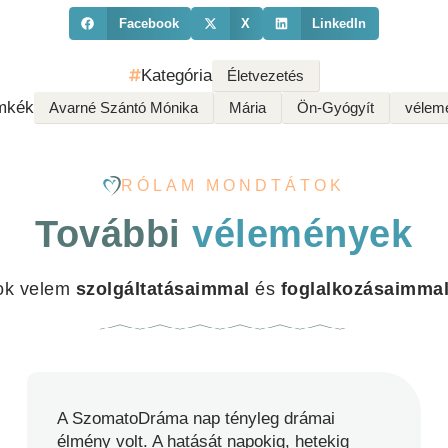
Facebook
X
LinkedIn
Kategória
Életvezetés
mkék
Avarné Szántó Mónika
Mária
Ön-Gyógyít
vélem
RÓLAM MONDTÁTOK
További
vélemények
ok velem
szolgáltatásaimmal
és
foglalkozásaimma
A SzomatoDráma nap tényleg drámai
élmény volt. A hatását napokig, hetekig