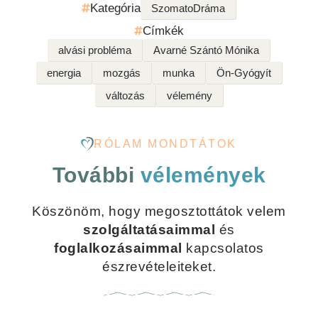
Kategória
SzomatoDráma
Címkék
alvási probléma
Avarné Szántó Mónika
energia
mozgás
munka
Ön-Gyógyít
változás
vélemény
RÓLAM MONDTÁTOK
További
vélemények
Köszönöm, hogy megosztottátok velem
szolgáltatásaimmal
és
foglalkozásaimmal
kapcsolatos
észrevételeiteket.