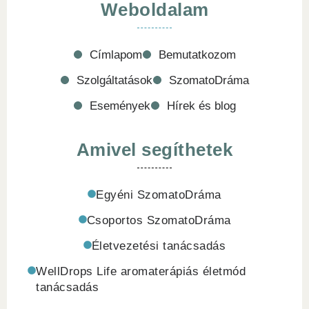
Weboldalam
Címlapom
Bemutatkozom
Szolgáltatások
SzomatoDráma
Események
Hírek és blog
Amivel segíthetek
Egyéni SzomatoDráma
Csoportos SzomatoDráma
Életvezetési tanácsadás
WellDrops Life aromaterápiás életmód
tanácsadás