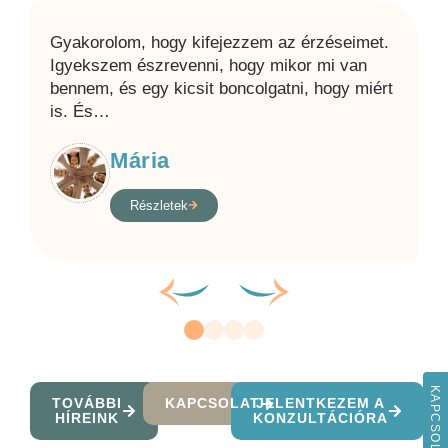
Gyakorolom, hogy kifejezzem az érzéseimet.
Igyekszem észrevenni, hogy mikor mi van
bennem, és egy kicsit boncolgatni, hogy miért
is. És
…
Mária
Részletek
KAPCSOLAT
TOVÁBBI
KAPCSOLAT
JELENTKEZEM A
HÍREINK
KONZULTÁCIÓRA