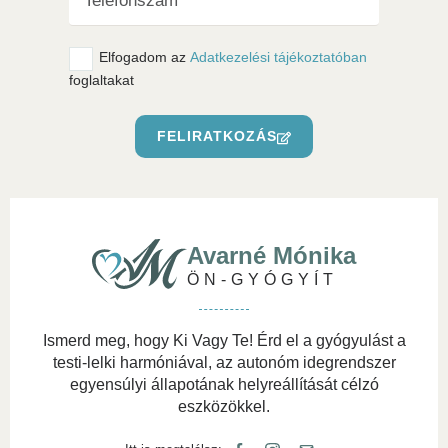
Elfogadom az
Adatkezelési tájékoztatóban
foglaltakat
FELIRATKOZÁS
Avarné Mónika
ÖN-GYÓGYÍT
Ismerd meg, hogy Ki Vagy Te! Érd el a gyógyulást a
testi-lelki harmóniával, az autonóm idegrendszer
egyensúlyi állapotának helyreállítását célzó
eszközökkel.