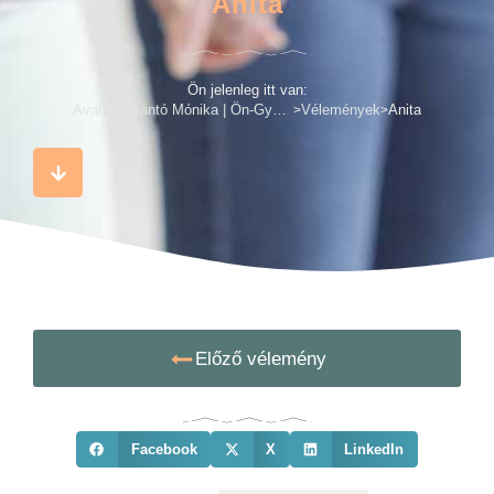
Anita
Ön jelenleg itt van:
Avarné Szántó Mónika | Ön-Gyógyít
Vélemények
Anita
>
>
Előző vélemény
Facebook
X
LinkedIn