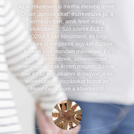
Az érzékelésem is mintha élesebb lenne.
Olyan „apróságokat” észreveszek pl. a
természetben, amik felett eddig
elsiklottam… Szó szerint ÉLET,
MOZGÁS van körülöttem, és hogy
mennyire jó megölelni, egy-két őszinte,
kedves szót mondani másoknak. És
egyre élettelibbnek, színesebbnek,
energikusabbnak érzem magam. Szóval,
már ez az egy alkalom is nagyon jó és
előremutató változásokat hozott az
életembe! Várom a következőt!