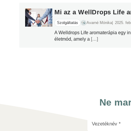
Mi az a WellDrops Life 
Szolgáltatás
Avarné Mónika
2025. feb
A Welldrops Life aromaterápia egy i
életmód, amely a
[…]
A Welldrops Life aromaterápia egy innovatív ar
amely a természetes illóolajok erejét és a mode
ötvözi. A módszer és kezelések célja a testi-lelk
valamint a stressz és feszültség csökkentése. Á
speciálisan válogatott, terápiás minőségű essze
amelyek egyedi keverékben segítik elő a relaxá
Ne mar
regenerációt. A terápiás folyamat során a szem
lehetővé teszi, hogy mindenki megtalálja a szá
megoldást. Emellett a WellDrops Life aromaterá
gyógymódok iránti elkötelezettséget tükrözi, hoz
jólléthez és vitalitáshoz.