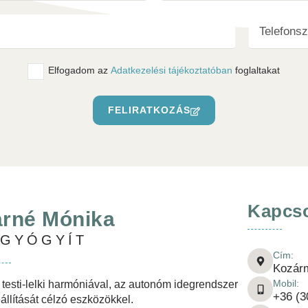
Tovább olvasom
Elfogadom az
Adatkezelési tájékoztatóban
foglaltakat
FELIRATKOZÁS
Kapcso
rné Mónika
-GYÓGYÍT
Cím:
Kozár
Mobil:
 testi-lelki harmóniával, az autonóm idegrendszer
+36 (3
állítását célzó eszközökkel.