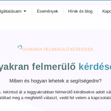
lgáltatásaim
Események
Hírek és blog
Kapc
GYAKRAN FELMERÜLŐ KÉRDÉSEK
yakran felmerülő
kérdés
Miben és hogyan lehetek a segítségedre?
 tekintsd át a leggyakrabban felmerülő kérdésekre adott 
aláltad meg a megfelelő választ, vedd fel velem a kapcsolato