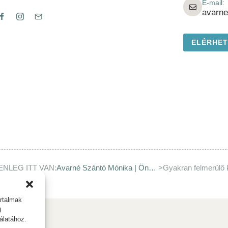
E-mail:
avarn
ELÉRHE
ENLEG ITT VAN:
Avarné Szántó Mónika | Ön-Gyógyít
>
Gyakran felmerülő
rtalmak
)
álatához.