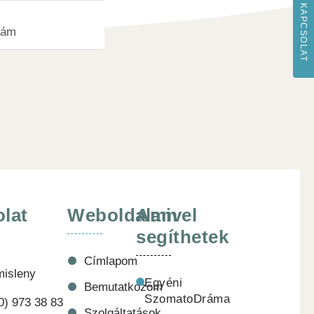
KAPCSOLAT
lat
Weboldalam
Amivel
segíthetek
Címlapom
misleny
Egyéni
Bemutatkozom
SzomatoDráma
0) 973 38 83
Szolgáltatások