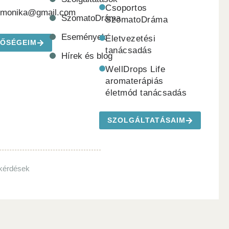
Csoportos
emonika@gmail.com
SzomatoDráma
SzomatoDráma
Események
Életvezetési
TŐSÉGEIM
tanácsadás
Hírek és blog
WellDrops Life
aromaterápiás
életmód tanácsadás
SZOLGÁLTATÁSAIM
 kérdések