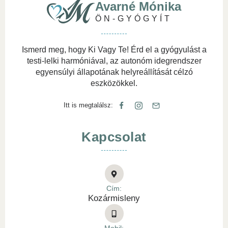
Avarné Mónika
ÖN-GYÓGYÍT
Ismerd meg, hogy Ki Vagy Te! Érd el a gyógyulást a
testi-lelki harmóniával, az autonóm idegrendszer
egyensúlyi állapotának helyreállítását célzó
eszközökkel.
Itt is megtalálsz:
Kapcsolat
Cím:
Kozármisleny