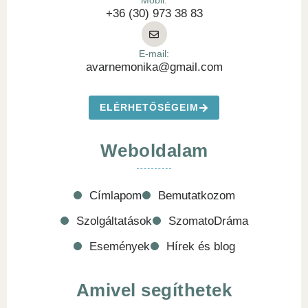
Mobil:
+36 (30) 973 38 83
E-mail:
avarnemonika@gmail.com
ELÉRHETŐSÉGEIM
Weboldalam
Címlapom
Bemutatkozom
Szolgáltatások
SzomatoDráma
Események
Hírek és blog
Amivel segíthetek