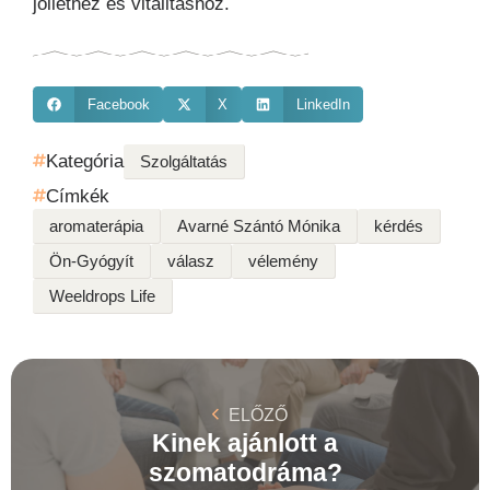
jólléthez és vitalitáshoz.
Facebook
X
LinkedIn
Kategória
Szolgáltatás
Címkék
aromaterápia
Avarné Szántó Mónika
kérdés
Ön-Gyógyít
válasz
vélemény
Weeldrops Life
ELŐZŐ
Kinek ajánlott a
szomatodráma?