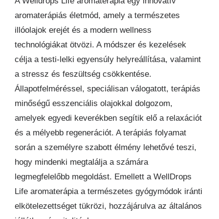
A Welldrops Life aromaterápia egy innovatív
aromaterápiás életmód, amely a természetes
illóolajok erejét és a modern wellness
technológiákat ötvözi. A módszer és kezelések
célja a testi-lelki egyensúly helyreállítása, valamint
a stressz és feszültség csökkentése.
Állapotfelméréssel, speciálisan válogatott, terápiás
minőségű esszenciális olajokkal dolgozom,
amelyek egyedi keverékben segítik elő a relaxációt
és a mélyebb regenerációt. A terápiás folyamat
során a személyre szabott élmény lehetővé teszi,
hogy mindenki megtalálja a számára
legmegfelelőbb megoldást. Emellett a WellDrops
Life aromaterápia a természetes gyógymódok iránti
elkötelezettséget tükrözi, hozzájárulva az általános