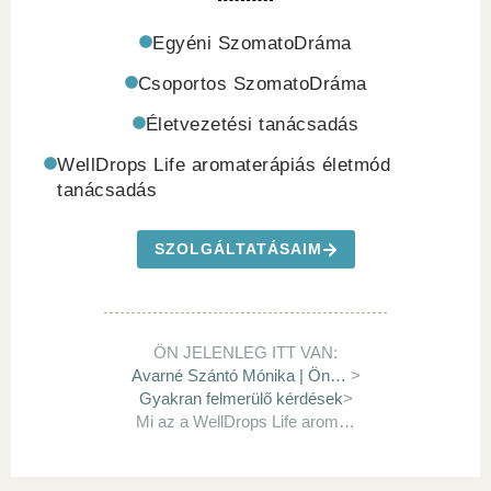
Egyéni SzomatoDráma
Csoportos SzomatoDráma
Életvezetési tanácsadás
WellDrops Life aromaterápiás életmód
tanácsadás
SZOLGÁLTATÁSAIM
ÖN JELENLEG ITT VAN:
Avarné Szántó Mónika | Ön-Gyógyít
>
Gyakran felmerülő kérdések
>
Mi az a WellDrops Life aromaterápia?